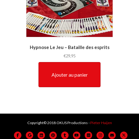
Hypnose Le Jeu – Bataille des esprits
€
29,95
Ajouter au panier
Copyright© 2018 OKUS Productions -
Pieter Haijen
Facebook
Google
Linkedin
Pinterest
Tumblr
Youtube
Flickr
Instagram
Email
X-twitter